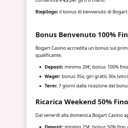
Riepilogo:
il bonus di benvenuto di Bogart 
Bonus Benvenuto 100% Fino 
Bogart Casino accredita un bonus sul primo 
qualificante.
Deposit:
minimo 20€; bonus 100% fino a
Wager:
bonus 35x; giri gratis 30x (vinc
Term:
7 giorni dalla ricezione del bonu
Ricarica Weekend 50% Fino
Dal venerdì alla domenica Bogart Casino app
Deposit:
minimo 25€; bonus 50% fino 