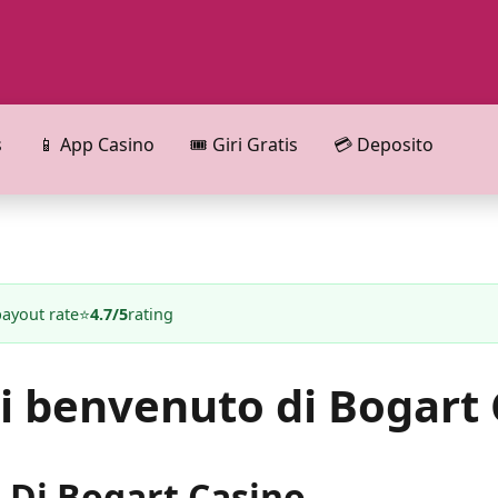
s
📱 App Casino
🎟️ Giri Gratis
💳 Deposito
payout rate
⭐
4.7/5
rating
di benvenuto di Bogart
 Di Bogart Casino