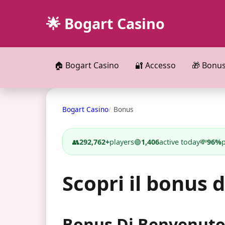
🌟 Bogart Casino
🏠 Bogart Casino
🔐 Accesso
🎁 Bonu
Bogart Casino
Bonus
👥
292,762+
players
🟢
1,406
active today
💸
96%
Scopri il bonus 
Bonus Di Benvenuto