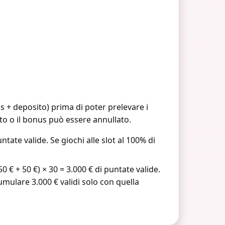
us + deposito) prima di poter prelevare i
ato o il bonus può essere annullato.
tate valide. Se giochi alle slot al 100% di
 € + 50 €) × 30 = 3.000 € di puntate valide.
umulare 3.000 € validi solo con quella