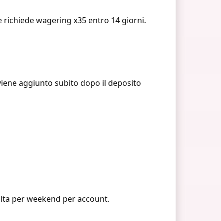
 richiede wagering x35 entro 14 giorni.
 viene aggiunto subito dopo il deposito
volta per weekend per account.