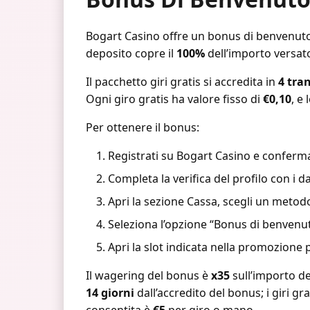
Bogart Casino offre un bonus di benvenuto
deposito copre il
100%
dell’importo versato
Il pacchetto giri gratis si accredita in
4 tra
Ogni giro gratis ha valore fisso di
€0,10
, e
Per ottenere il bonus:
Registrati su Bogart Casino e conferma
Completa la verifica del profilo con i dat
Apri la sezione Cassa, scegli un met
Seleziona l’opzione “Bonus di benvenut
Apri la slot indicata nella promozione pe
Il wagering del bonus è
x35
sull’importo de
14 giorni
dall’accredito del bonus; i giri g
consentita è
€5
per giro o mano.