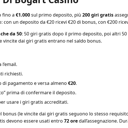
 fino a
€1.000
sul primo deposito, più
200 giri gratis
assegn
: con un deposito da €20 ricevi €20 di bonus, con €200 ricevi 
nche da 50
: 50 giri gratis dopo il primo deposito, poi altri 5
 le vincite dai giri gratis entrano nel saldo bonus.
 l’email.
i richiesti.
odo di pagamento e versa almeno
€20
.
o” prima di confermare il deposito.
r usare i giri gratis accreditati.
l bonus (le vincite dai giri gratis seguono lo stesso requisit
ratis devono essere usati entro
72 ore
dall’assegnazione. Dur