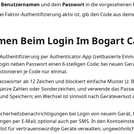
en Benutzernamen
und dein
Passwort
in die vorgesehenen F
ei-Faktor-Authentifizierung aktiv ist, gib den Code aus dei
en Beim Login Im Bogart C
-Authentifizierung per Authenticator-App (zeitbasierte Ei
ogin neben Passwort einen 6-stelligen Code; bei neuen Ger
tionieren je Code nur einmal.
sswörter ab 12 Zeichen und blockiert einfache Muster (z. B
gänze Zahlen oder Sonderzeichen, und verwende das Passwo
und Speichern; ein Wechsel ist sinnvoll nach Geräteverlus
icherheitsbenachrichtigungen bei Login von neuem Gerät,
en per E‑Mail; optional auch per SMS. In den Kontoeinst
elist für vertrauenswürdige Geräte verwalten; ungewöhnlich