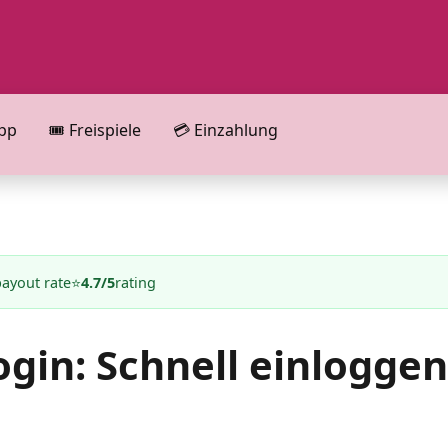
App
🎟️ Freispiele
💳 Einzahlung
payout rate
⭐
4.7/5
rating
gin: Schnell einloggen