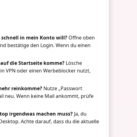
 schnell in mein Konto will?
Öffne oben
und bestätige den Login. Wenn du einen
 auf die Startseite komme?
Lösche
ein VPN oder einen Werbeblocker nutzt,
t mehr reinkomme?
Nutze „Passwort
Mail neu. Wenn keine Mail ankommt, prüfe
sktop irgendwas machen muss?
Ja, du
esktop. Achte darauf, dass du die aktuelle