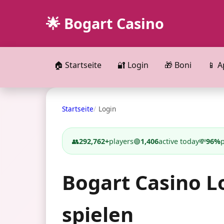
🌟 Bogart Casino
🏠 Startseite
🔐 Login
🎁 Boni
📱 
Startseite
Login
👥
292,762+
players
🟢
1,406
active today
💸
96%
Bogart Casino Lo
spielen