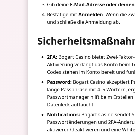
Gib deine
E-Mail-Adresse oder dein
Bestätige mit
Anmelden
. Wenn die Zw
und schließe die Anmeldung ab.
Sicherheitsmaßnahm
2FA:
Bogart Casino bietet Zwei-Faktor
Aktivierung verlangt das Konto beim L
Codes stehen im Konto bereit und funk
Password:
Bogart Casino akzeptiert Pa
lange Passphrase mit 4–5 Wörtern, er
Passwortmanager hilft beim Erstellen 
Datenleck auftaucht.
Notifications:
Bogart Casino sendet S
Passwortänderungen und 2FA-Änderung
aktivieren/deaktivieren und eine Whit