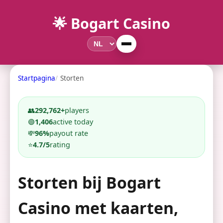
🌟 Bogart Casino
Startpagina
Storten
👥
292,762+
players
🟢
1,406
active today
💸
96%
payout rate
⭐
4.7/5
rating
Storten bij Bogart
Casino met kaarten,