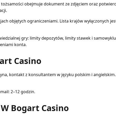
a tożsamości obejmuje dokument ze zdjęciem oraz potwier
cji.
kcjach objętych ograniczeniami. Lista krajów wyłączonych je
edzialnej gry: limity depozytów, limity stawek i samowykl
eniami konta.
art Casino
na, kontakt z konsultantem w języku polskim i angielskim.
-mail: 2–12 godzin.
 W Bogart Casino