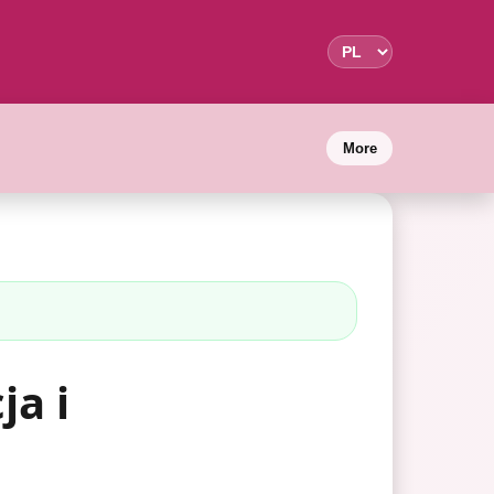
More
ja i