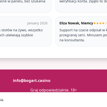
jasne w panelu, bez szukania
weryfikacji konta. Zajęło to
January 2026
Eliza Nowak, Niemcy
★★★★
ka stołów na żywo, wszystko
Support na czacie odpisał w 
ach ułatwiają szybkie
przegranej serii. Minusem jes
na konsultanta.
info@bogart.casino
Graj odpowiedzialnie. 18+
© 2017 -
2026
Bogart Casino.
su.