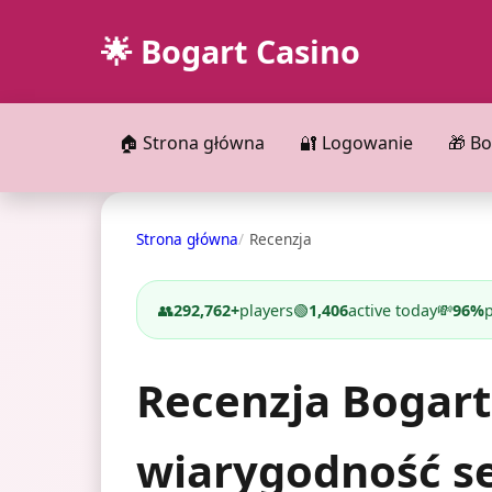
🌟 Bogart Casino
🏠 Strona główna
🔐 Logowanie
🎁 B
Strona główna
Recenzja
👥
292,762+
players
🟢
1,406
active today
💸
96%
Recenzja Bogart C
wiarygodność s