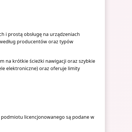
h i prostą obsługę na urządzeniach
y według producentów oraz typów
 na krótkie ścieżki nawigacji oraz szybkie
e elektroniczne) oraz oferuje limity
zwa podmiotu licencjonowanego są podane w