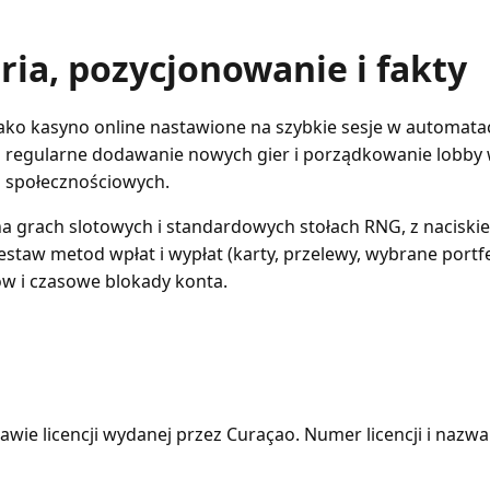
ria, pozycjonowanie i fakty
ko kasyno online nastawione na szybkie sesje w automatac
ez regularne dodawanie nowych gier i porządkowanie lobb
i społecznościowych.
a grach slotowych i standardowych stołach RNG, z naciskiem
taw metod wpłat i wypłat (karty, przelewy, wybrane portfel
ów i czasowe blokady konta.
tawie licencji wydanej przez Curaçao. Numer licencji i na