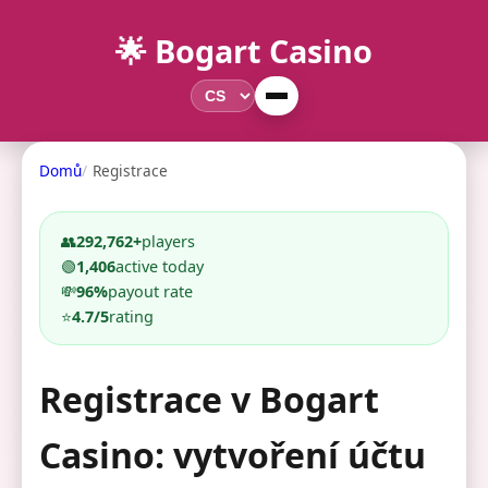
🌟 Bogart Casino
Domů
Registrace
👥
292,762+
players
🟢
1,406
active today
💸
96%
payout rate
⭐
4.7/5
rating
Registrace v Bogart
Casino: vytvoření účtu