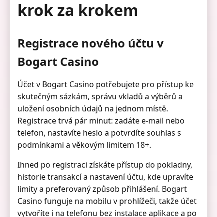
krok za krokem
Registrace nového účtu v
Bogart Casino
Účet v Bogart Casino potřebujete pro přístup ke
skutečným sázkám, správu vkladů a výběrů a
uložení osobních údajů na jednom místě.
Registrace trvá pár minut: zadáte e‑mail nebo
telefon, nastavíte heslo a potvrdíte souhlas s
podmínkami a věkovým limitem 18+.
Ihned po registraci získáte přístup do pokladny,
historie transakcí a nastavení účtu, kde upravíte
limity a preferovaný způsob přihlášení. Bogart
Casino funguje na mobilu v prohlížeči, takže účet
vytvoříte i na telefonu bez instalace aplikace a po