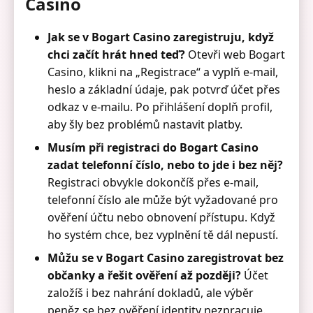
Casino
Jak se v Bogart Casino zaregistruju, když
chci začít hrát hned teď?
Otevři web Bogart
Casino, klikni na „Registrace“ a vyplň e-mail,
heslo a základní údaje, pak potvrď účet přes
odkaz v e-mailu. Po přihlášení doplň profil,
aby šly bez problémů nastavit platby.
Musím při registraci do Bogart Casino
zadat telefonní číslo, nebo to jde i bez něj?
Registraci obvykle dokončíš přes e-mail,
telefonní číslo ale může být vyžadované pro
ověření účtu nebo obnovení přístupu. Když
ho systém chce, bez vyplnění tě dál nepustí.
Můžu se v Bogart Casino zaregistrovat bez
občanky a řešit ověření až později?
Účet
založíš i bez nahrání dokladů, ale výběr
peněz se bez ověření identity nezpracuje.