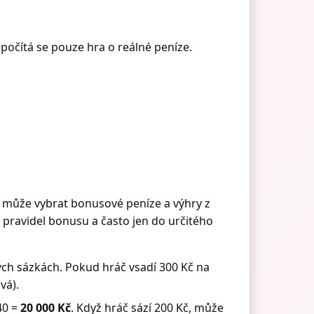
apočítá se pouze hra o reálné peníze.
 může vybrat bonusové peníze a výhry z
e pravidel bonusu a často jen do určitého
ch sázkách. Pokud hráč vsadí 300 Kč na
vá).
40 =
20 000 Kč
. Když hráč sází 200 Kč, může