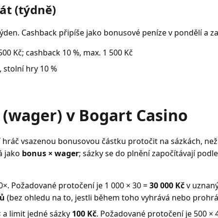
át (týdně)
 týden. Cashback připíše jako bonusové peníze v pondělí a z
500 Kč; cashback 10 %, max. 1 500 Kč
stolní hry 10 %
(wager) v Bogart Casino
í hráč vsazenou bonusovou částku protočit na sázkách, než
á jako
bonus × wager
; sázky se do plnění započítávají podl
×. Požadované protočení je 1 000 × 30 =
30 000 Kč
v uznaný
nů
(bez ohledu na to, jestli během toho vyhrává nebo prohrá
a limit jedné sázky
100 Kč
. Požadované protočení je 500 × 