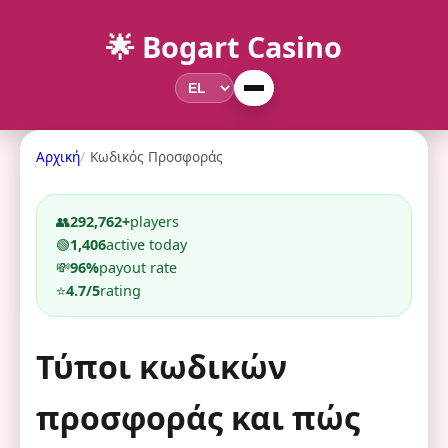
🌟 Bogart Casino
Αρχική
Κωδικός Προσφοράς
👥
292,762+
players
🟢
1,406
active today
💸
96%
payout rate
⭐
4.7/5
rating
Τύποι κωδικών
προσφοράς και πώς