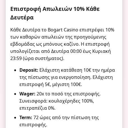
Επιστροφή Απωλειών 10% Κάθε
Δευτέρα
Κάθε Δευτέρα το Bogart Casino επιστρέφει 10%
των καθαρών απωλειών της προηγούμενης
εβδομάδας ως μπόνους καζίνο. Η επιστροφή
υπολογίζεται από Δευτέρα 00:00 έως Κυριακή
23:59 (ώρα συστήματος).
Deposit:
Ελάχιστη κατάθεση 10€ την ημέρα
της πίστωσης για ενεργοποίηση. Ελάχιστη
επιστροφή 5€, μέγιστη 100€.
Wager:
20x το ποσό της επιστροφής.
Συνεισφορά: κουλοχέρηδες 100%,
επιτραπέζια 0%.
Term:
72 ώρες από την πίστωση της
επιστροφής.