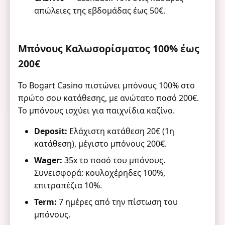
απώλειες της εβδομάδας έως 50€.
Μπόνους Καλωσορίσματος 100% έως
200€
Το Bogart Casino πιστώνει μπόνους 100% στο
πρώτο σου κατάθεσης, με ανώτατο ποσό 200€.
Το μπόνους ισχύει για παιχνίδια καζίνο.
Deposit:
Ελάχιστη κατάθεση 20€ (1η
κατάθεση), μέγιστο μπόνους 200€.
Wager:
35x το ποσό του μπόνους.
Συνεισφορά: κουλοχέρηδες 100%,
επιτραπέζια 10%.
Term:
7 ημέρες από την πίστωση του
μπόνους.