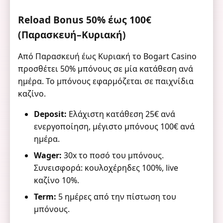
Reload Bonus 50% έως 100€
(Παρασκευή–Κυριακή)
Από Παρασκευή έως Κυριακή το Bogart Casino
προσθέτει 50% μπόνους σε μία κατάθεση ανά
ημέρα. Το μπόνους εφαρμόζεται σε παιχνίδια
καζίνο.
Deposit:
Ελάχιστη κατάθεση 25€ ανά
ενεργοποίηση, μέγιστο μπόνους 100€ ανά
ημέρα.
Wager:
30x το ποσό του μπόνους.
Συνεισφορά: κουλοχέρηδες 100%, live
καζίνο 10%.
Term:
5 ημέρες από την πίστωση του
μπόνους.