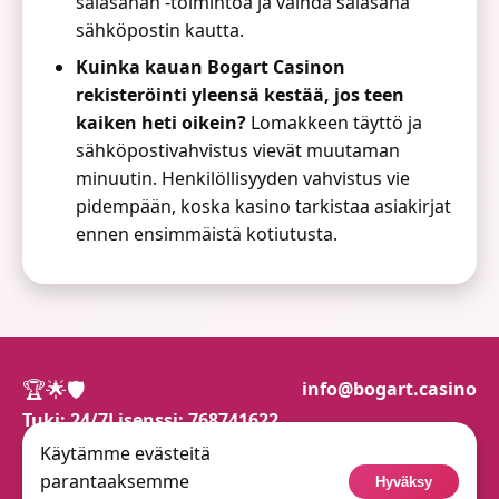
salasanan -toimintoa ja vaihda salasana
sähköpostin kautta.
Kuinka kauan Bogart Casinon
rekisteröinti yleensä kestää, jos teen
kaiken heti oikein?
Lomakkeen täyttö ja
sähköpostivahvistus vievät muutaman
minuutin. Henkilöllisyyden vahvistus vie
pidempään, koska kasino tarkistaa asiakirjat
ennen ensimmäistä kotiutusta.
🏆
🌟
🛡️
info@bogart.casino
Tuki: 24/7
Lisenssi: 768741622
Käytämme evästeitä
Pelaa vastuullisesti.
parantaaksemme
Hyväksy
© 2017 -
2026
Bogart Casino.