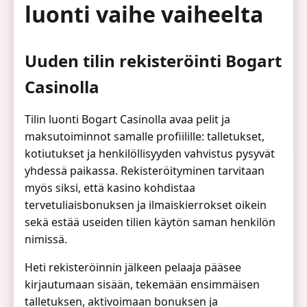
luonti vaihe vaiheelta
Uuden tilin rekisteröinti Bogart
Casinolla
Tilin luonti Bogart Casinolla avaa pelit ja
maksutoiminnot samalle profiilille: talletukset,
kotiutukset ja henkilöllisyyden vahvistus pysyvät
yhdessä paikassa. Rekisteröityminen tarvitaan
myös siksi, että kasino kohdistaa
tervetuliaisbonuksen ja ilmaiskierrokset oikein
sekä estää useiden tilien käytön saman henkilön
nimissä.
Heti rekisteröinnin jälkeen pelaaja pääsee
kirjautumaan sisään, tekemään ensimmäisen
talletuksen, aktivoimaan bonuksen ja