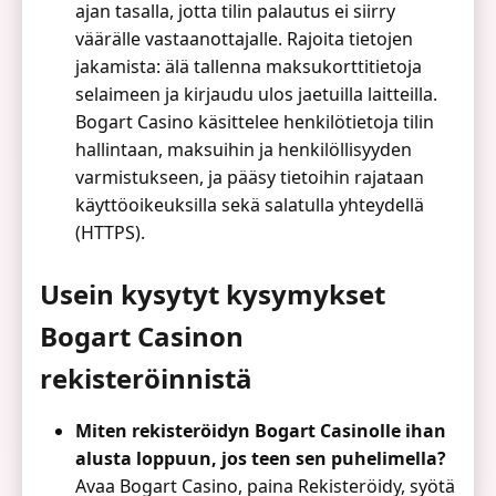
ajan tasalla, jotta tilin palautus ei siirry
väärälle vastaanottajalle. Rajoita tietojen
jakamista: älä tallenna maksukorttitietoja
selaimeen ja kirjaudu ulos jaetuilla laitteilla.
Bogart Casino käsittelee henkilötietoja tilin
hallintaan, maksuihin ja henkilöllisyyden
varmistukseen, ja pääsy tietoihin rajataan
käyttöoikeuksilla sekä salatulla yhteydellä
(HTTPS).
Usein kysytyt kysymykset
Bogart Casinon
rekisteröinnistä
Miten rekisteröidyn Bogart Casinolle ihan
alusta loppuun, jos teen sen puhelimella?
Avaa Bogart Casino, paina Rekisteröidy, syötä