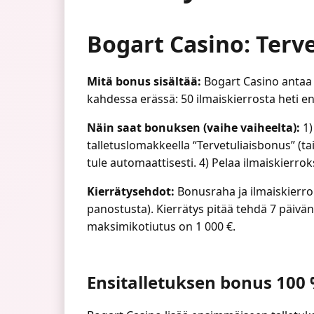
Bogart Casino: Terv
Mitä bonus sisältää:
Bogart Casino antaa e
kahdessa erässä: 50 ilmaiskierrosta heti e
Näin saat bonuksen (vaihe vaiheelta):
1)
talletuslomakkeella “Tervetuliaisbonus” (ta
tule automaattisesti. 4) Pelaa ilmaiskierro
Kierrätysehdot:
Bonusraha ja ilmaiskierro
panostusta). Kierrätys pitää tehdä 7 päivä
maksimikotiutus on 1 000 €.
Ensitalletuksen bonus 100 