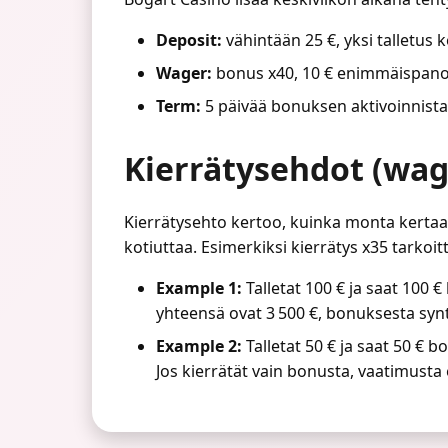
Deposit:
vähintään 25 €, yksi talletus 
Wager:
bonus x40, 10 € enimmäispano
Term:
5 päivää bonuksen aktivoinnista
Kierrätysehdot (wag
Kierrätysehto kertoo, kuinka monta kertaa
kotiuttaa. Esimerkiksi kierrätys x35 tarko
Example 1:
Talletat 100 € ja saat 100 
yhteensä ovat 3 500 €, bonuksesta synt
Example 2:
Talletat 50 € ja saat 50 € b
Jos kierrätät vain bonusta, vaatimusta