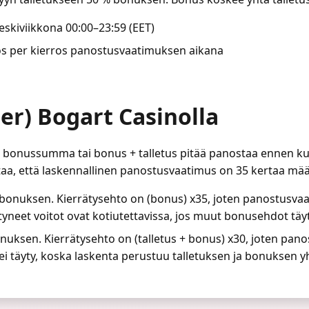
keskiviikkona 00:00–23:59 (EET)
s per kierros panostusvaatimuksen aikana
er) Bogart Casinolla
 bonussumma tai bonus + talletus pitää panostaa ennen ku
ittaa, että laskennallinen panostusvaatimus on 35 kertaa mä
€ bonuksen. Kierrätysehto on (bonus) x35, joten panostusvaa
yneet voitot ovat kotiutettavissa, jos muut bonusehdot täyt
onuksen. Kierrätysehto on (talletus + bonus) x30, joten pano
 ei täyty, koska laskenta perustuu talletuksen ja bonuksen